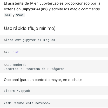
El asistente de IA en JupyterLab es proporcionado por la
extensión
Jupyter AI (v2)
y admite los
magic commands
y
.
%ai
%%ai
Uso rápido (flujo mínimo)
%
load_ext
jupyter_ai_magics
%
ai
list
%%
ai
coder1b
Describe
el
teorema
de
Pitágoras
Opcional (para un contexto mayor, en el chat):