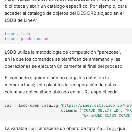
biblioteca y abrir un catálogo específico. Por ejemplo, para
acceder al catálogo de objetos del DES DR2 alojado en el
LSDB de LIneA:
import
lsdb
import
pandas
as
pd
LSDB utiliza la metodología de computación "perezosa",
en la que los comandos se planifican de antemano y las
operaciones se ejecutan únicamente al final del proceso.
El comando siguiente aún no carga los datos en la
memoria local; solo planifica la recuperación de estas
columnas del catálogo ubicado en la URL especificada.
cat
=
lsdb
.
open_catalog
(
"https://linea.data.lsdb.io/hat
columns
=
[
"COADD_OBJECT_ID"
,
"RA
"EXTENDED_CLASS_COADD
La variable
almacena un objeto de tipo
, que
cat
Catalog