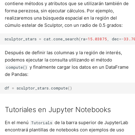
contiene métodos y atributos que se utilizarán también de
forma perezosa, sin ejecutar cálculos. Por ejemplo,
realizaremos una búsqueda espacial en la región del
cúmulo estelar de Sculptor, con un radio de 0.5 grados:
sculptor_stars
=
cat
.
cone_search
(
ra
=
15.03875
,
dec
=-
33.7
Después de definir las columnas y la región de interés,
podemos ejecutar la consulta utilizando el método
y finalmente cargar los datos en un DataFrame
compute()
de Pandas:
df
=
sculptor_stars
.
compute
()
Tutoriales en Jupyter Notebooks
En el menú
de la barra superior de JupyterLab
Tutorials
encontrará plantillas de notebooks con ejemplos de uso