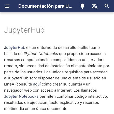
Documentación para Usuarios
I
Português
n
English
JupyterHub
Registro de usuario
Pantalla de inicio
Cluster Apollo
Cómo Utilizar
i
Español
c
Registro de miembros de
Configuraciones
Apptainer
JupyterHub
es un entorno de desarrollo multiusuario
LSST
disponibles
basado en
IPython Notebooks
que proporciona acceso a
i
EUPS
recursos computacionales compartidos en un servidor
a
Recursos
remoto, sin necesidad de instalación ni mantenimiento por
Computacionales
parte de los usuarios. Los únicos requisitos para acceder
Conda
l
a JupyterHub son: disponer de una cuenta de usuario en
i
LIneA (consulte
aquí
cómo crear su cuenta) y un
Gestión de Entornos
JupyterLab (OnDemand)
navegador web con acceso a Internet. Los llamados
z
Jupyter Notebooks
permiten combinar código interactivo,
Cómo Crear un Entorno
Ondemand
a
resultados de ejecución, texto explicativo y recursos
Personalizado
multimedia en un único documento.
n
Slurm