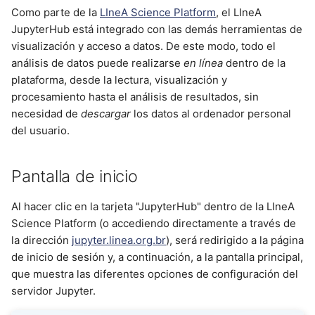
Cómo Registrar el
d
Como parte de la
LIneA Science Platform
, el LIneA
Entorno como Kernel de
Scripts de Trabajo
JupyterHub está integrado con las demás herramientas de
o
Jupyter
(ejemplos)
visualización y acceso a datos. De este modo, todo el
b
análisis de datos puede realizarse
en línea
dentro de la
Acceso a Datos
plataforma, desde la lectura, visualización y
ú
procesamiento hasta el análisis de resultados, sin
Base de Datos
s
necesidad de
descargar
los datos al ordenador personal
del usuario.
q
LSDB
u
Pantalla de inicio
Tutoriales en Jupyter
e
Notebooks
Al hacer clic en la tarjeta "JupyterHub" dentro de la LIneA
d
Science Platform (o accediendo directamente a través de
Asistente de IA
a
la dirección
jupyter.linea.org.br
), será redirigido a la página
(Experimental)
de inicio de sesión y, a continuación, a la pantalla principal,
que muestra las diferentes opciones de configuración del
Uso rápido (flujo mínimo)
servidor Jupyter.
1) Chat Jupyternaut