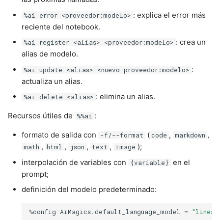
: explica el error más
%ai error <proveedor:modelo>
reciente del notebook.
: crea un
%ai register <alias> <proveedor:modelo>
alias de modelo.
:
%ai update <alias> <nuevo-proveedor:modelo>
actualiza un alias.
: elimina un alias.
%ai delete <alias>
Recursos útiles de
:
%%ai
formato de salida con
(
,
,
-f/--format
code
markdown
,
,
,
,
);
math
html
json
text
image
interpolación de variables con
en el
{variable}
prompt;
definición del modelo predeterminado:
%
config
AiMagics
.
default_language_model
=
"linea: