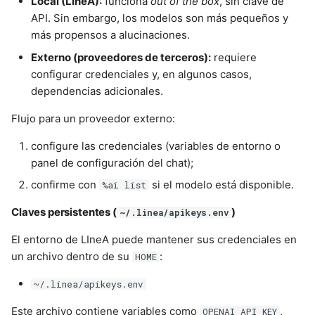
Local (LIneA):
funciona
out of the box
, sin clave de
API. Sin embargo, los modelos son más pequeños y
más propensos a alucinaciones.
Externo (proveedores de terceros):
requiere
configurar credenciales y, en algunos casos,
dependencias adicionales.
Flujo para un proveedor externo:
configure las credenciales (variables de entorno o
panel de configuración del chat);
confirme con
si el modelo está disponible.
%ai list
Claves persistentes (
)
~/.linea/apikeys.env
El entorno de LIneA puede mantener sus credenciales en
un archivo dentro de su
:
HOME
~/.linea/apikeys.env
Este archivo contiene variables como
,
OPENAI_API_KEY