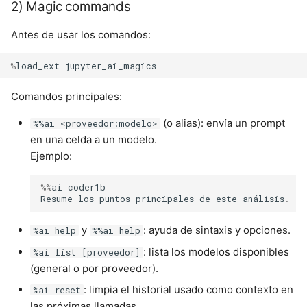
2) Magic commands
Antes de usar los comandos:
%
load_ext
jupyter_ai_magics
Comandos principales:
(o alias): envía un prompt
%%ai <proveedor:modelo>
en una celda a un modelo.
Ejemplo:
%%
ai
coder1b
Resume
los
puntos
principales
de
este
análisis
.
y
: ayuda de sintaxis y opciones.
%ai help
%%ai help
: lista los modelos disponibles
%ai list [proveedor]
(general o por proveedor).
: limpia el historial usado como contexto en
%ai reset
las próximas llamadas.