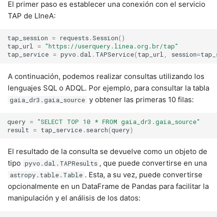
El primer paso es establecer una conexión con el servicio
TAP de LIneA:
tap_session
=
requests
.
Session
()
tap_url
=
"https://userquery.linea.org.br/tap"
tap_service
=
pyvo
.
dal
.
TAPService
(
tap_url
,
session
=
tap_
A continuación, podemos realizar consultas utilizando los
lenguajes SQL o ADQL. Por ejemplo, para consultar la tabla
y obtener las primeras 10 filas:
gaia_dr3.gaia_source
query
=
"SELECT TOP 10 * FROM gaia_dr3.gaia_source"
result
=
tap_service
.
search
(
query
)
El resultado de la consulta se devuelve como un objeto de
tipo
, que puede convertirse en una
pyvo.dal.TAPResults
. Esta, a su vez, puede convertirse
astropy.table.Table
opcionalmente en un DataFrame de Pandas para facilitar la
manipulación y el análisis de los datos: