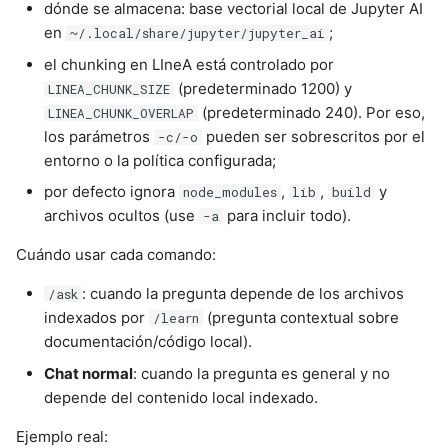
dónde se almacena: base vectorial local de Jupyter AI
en
;
~/.local/share/jupyter/jupyter_ai
el chunking en LIneA está controlado por
(predeterminado 1200) y
LINEA_CHUNK_SIZE
(predeterminado 240). Por eso,
LINEA_CHUNK_OVERLAP
los parámetros
pueden ser sobrescritos por el
-c/-o
entorno o la política configurada;
por defecto ignora
,
,
y
node_modules
lib
build
archivos ocultos (use
para incluir todo).
-a
Cuándo usar cada comando:
: cuando la pregunta depende de los archivos
/ask
indexados por
(pregunta contextual sobre
/learn
documentación/código local).
Chat normal
: cuando la pregunta es general y no
depende del contenido local indexado.
Ejemplo real: