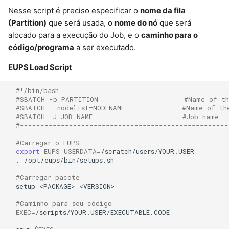
d
Nesse script é preciso especificar o
nome da fila
Target Viewer
(Partition)
que será usada, o
nome do nó
que será
o
alocado para a execução do Job, e o
caminho para o
DES Science Server
a
código/programa
a ser executado.
p
Occultation Predictions
EUPS Load Script
Database
e
#!/bin/bash
s
#SBATCH -p PARTITION                     #Name of th
SDSS Sky Sever
#SBATCH --nodelist=NODENAME              #Name of th
#SBATCH -J JOB-NAME                      #Job name
q
#---------------------------------------------------
LSST Photo-z Server
u
#Carregar o EUPS
export
EUPS_USERDATA
=
DES Science Portal
i
.
/opt/eups/bin/setups.sh

s
Solar System Portal
#Carregar pacote 
setup
<PACKAGE>
<VERSION>

a
MaNGA Portal
#Caminho para seu código
EXEC
=
/scripts/YOUR.USER/EXECUTABLE.CODE
