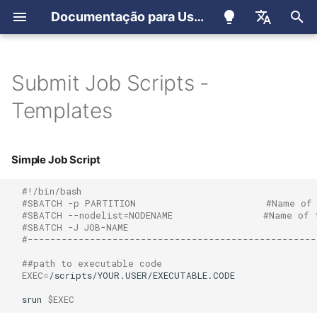
Documentação para Usuários
I
Português
n
English
Submit Job Scripts -
Registro de Usuários
LIneA Science Platform
Parallel Submit Job Script
i
Español
Templates
c
Registro para membros do
IDAC-BR Science Platform
LSST
i
Simple Job Script
JupyterHub
a
#!/bin/bash
Ondemand
l
#SBATCH -p PARTITION                       #Name of 
#SBATCH --nodelist=NODENAME                #Name of 
i
#SBATCH -J JOB-NAME                                 
User Query
#---------------------------------------------------
z
##path to executable code
TAP Service
EXEC
=
/scripts/YOUR.USER/EXECUTABLE.CODE

a
srun
$EXEC
n
Sky Viewer