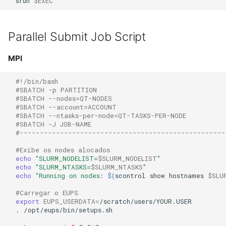
srun
$EXEC
Parallel Submit Job Script
MPI
#!/bin/bash
#SBATCH -p PARTITION
#SBATCH --nodes=QT-NODES   
#SBATCH --account=ACCOUNT
#SBATCH --ntasks-per-node=QT-TASKS-PER-NODE
#SBATCH -J JOB-NAME            
#---------------------------------------------------
#Exibe os nodes alocados
echo
"SLURM_NODELIST=
$SLURM_NODELIST
"
echo
"SLURM_NTASKS=
$SLURM_NTASKS
"
echo
"Running on nodes: 
$(
scontrol
show
hostnames
$SLU
#Carregar o EUPS
export
EUPS_USERDATA
=
.
/opt/eups/bin/setups.sh
