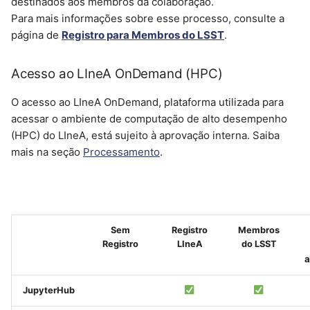
destinados aos membros da colaboração.
Para mais informações sobre esse processo, consulte a
página de
Registro para Membros do LSST
.
Acesso ao LIneA OnDemand (HPC)
O acesso ao LIneA OnDemand, plataforma utilizada para
acessar o ambiente de computação de alto desempenho
(HPC) do LIneA, está sujeito à aprovação interna. Saiba
mais na seção
Processamento
.
Sem
Registro
Membros
Registro
LIneA
do LSST
a
JupyterHub