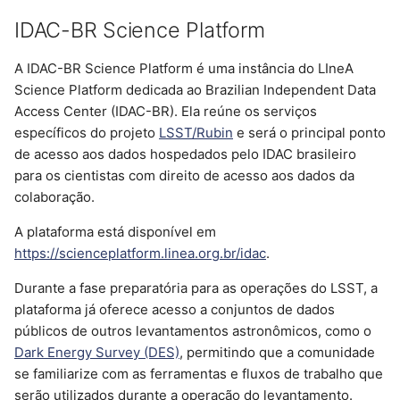
d
IDAC-BR Science Platform
Target Viewer
Job Script (exemplos)
o
A IDAC-BR Science Platform é uma instância do LIneA
DES Science Server
a
Science Platform dedicada ao Brazilian Independent Data
p
Access Center (IDAC-BR). Ela reúne os serviços
Occultation Predictions
específicos do projeto
LSST/Rubin
e será o principal ponto
Database
e
de acesso aos dados hospedados pelo IDAC brasileiro
s
para os cientistas com direito de acesso aos dados da
SDSS Sky Sever
colaboração.
q
LSST Photo-z Server
A plataforma está disponível em
u
https://scienceplatform.linea.org.br/idac
.
DES Science Portal
i
Durante a fase preparatória para as operações do LSST, a
s
plataforma já oferece acesso a conjuntos de dados
Solar System Portal
públicos de outros levantamentos astronômicos, como o
a
Dark Energy Survey (DES)
, permitindo que a comunidade
MaNGA Portal
se familiarize com as ferramentas e fluxos de trabalho que
serão utilizados durante a operação do levantamento.