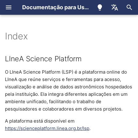
Documentação para Usuários
I
Português
n
English
Index
Registro de Usuários
LIneA Science Platform
Cluster Apollo
Como utilizar
i
Español
c
Registro para membros do
IDAC-BR Science Platform
Container (Apptainer)
LIneA Science Platform
LSST
i
O LIneA Science Platform (LSP) é a plataforma online do
JupyterHub
EUPS
a
LIneA que reúne serviços e ferramentas para acesso,
visualização e análise de dados astronômicos hospedados
Ondemand
Conda
l
pela instituição. Ela integra diferentes aplicações em um
i
ambiente unificado, facilitando o trabalho de
User Query
Jupyterlab (Ondemand)
pesquisadores e colaboradores em diversos projetos.
z
TAP Service
Ondemand
a
A plataforma está disponível em
https://scienceplatform.linea.org.br/lsp
.
n
Sky Viewer
Slurm