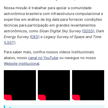
d
Target Viewer
Job Script (exemplos)
Nossa missão é trabalhar para apoiar a comunidade
o
astronômica brasileira com infraestrutura computacional e
DES Science Server
expertise em análise de
big data
para fornecer condições
a
técnicas para participação em grandes levantamentos
p
astronômicos, como
Sloan Digital Sky Survey
(SDSS)
,
Dark
Occultation Predictions
Energy Survey
(DES)
e
Legacy Survey of Space and Time
Database
e
(LSST)
.
s
SDSS Sky Sever
Para saber mais, confira nossos vídeos institucionais
q
abaixo, nosso
canal no YouTube
ou navegue no nosso
LSST Photo-z Server
Website institucional
.
u
DES Science Portal
i
s
Solar System Portal
a
MaNGA Portal