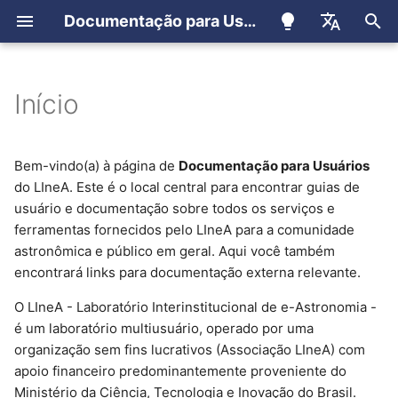
Documentação para Usuários
I
Português
n
English
Início
Registro de Usuários
LIneA Science Platform
Cluster Apollo
Como utilizar
i
Español
c
Registro para membros do
IDAC-BR Science Platform
Container (Apptainer)
Bem-vindo(a) à página de
Documentação para Usuários
LSST
do LIneA. Este é o local central para encontrar guias de
i
JupyterHub
EUPS
usuário e documentação sobre todos os serviços e
a
ferramentas fornecidos pelo LIneA para a comunidade
astronômica e público em geral. Aqui você também
Ondemand
Conda
l
encontrará links para documentação externa relevante.
i
User Query
Jupyterlab (Ondemand)
O LIneA - Laboratório Interinstitucional de e-Astronomia -
z
é um laboratório multiusuário, operado por uma
TAP Service
Ondemand
a
organização sem fins lucrativos (Associação LIneA) com
apoio financeiro predominantemente proveniente do
n
Sky Viewer
Slurm
Ministério da Ciência, Tecnologia e Inovação do Brasil.