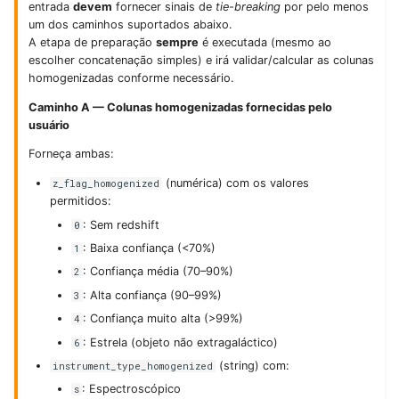
entrada
devem
fornecer sinais de
tie-breaking
por pelo menos
um dos caminhos suportados abaixo.
A etapa de preparação
sempre
é executada (mesmo ao
escolher concatenação simples) e irá validar/calcular as colunas
homogenizadas conforme necessário.
Caminho A — Colunas homogenizadas fornecidas pelo
usuário
Forneça ambas:
(numérica) com os valores
z_flag_homogenized
permitidos:
: Sem redshift
0
: Baixa confiança (<70%)
1
: Confiança média (70–90%)
2
: Alta confiança (90–99%)
3
: Confiança muito alta (>99%)
4
: Estrela (objeto não extragaláctico)
6
(string) com:
instrument_type_homogenized
: Espectroscópico
s