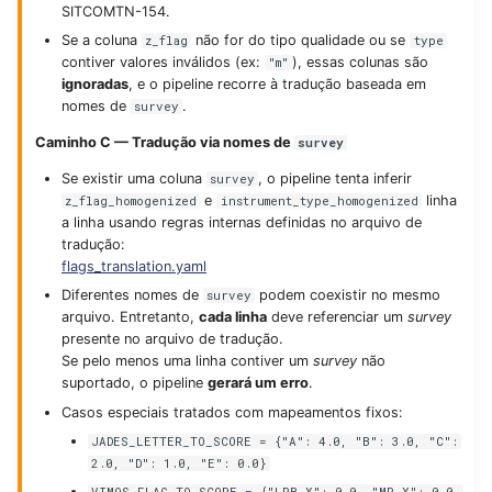
SITCOMTN-154.
Se a coluna
não for do tipo qualidade ou se
z_flag
type
contiver valores inválidos (ex:
), essas colunas são
"m"
ignoradas
, e o pipeline recorre à tradução baseada em
nomes de
.
survey
Caminho C — Tradução via nomes de
survey
Se existir uma coluna
, o pipeline tenta inferir
survey
e
linha
z_flag_homogenized
instrument_type_homogenized
a linha usando regras internas definidas no arquivo de
tradução:
flags_translation.yaml
Diferentes nomes de
podem coexistir no mesmo
survey
arquivo. Entretanto,
cada linha
deve referenciar um
survey
presente no arquivo de tradução.
Se pelo menos uma linha contiver um
survey
não
suportado, o pipeline
gerará um erro
.
Casos especiais tratados com mapeamentos fixos:
JADES_LETTER_TO_SCORE = {"A": 4.0, "B": 3.0, "C":
2.0, "D": 1.0, "E": 0.0}