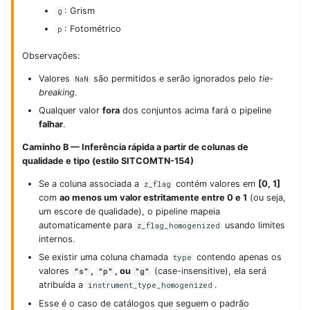
: Grism
g
: Fotométrico
p
Observações:
Valores
são permitidos e serão ignorados pelo
tie-
NaN
breaking
.
Qualquer valor
fora
dos conjuntos acima fará o pipeline
falhar
.
Caminho B — Inferência rápida a partir de colunas de
qualidade e tipo (estilo SITCOMTN-154)
Se a coluna associada a
contém valores em
[0, 1]
z_flag
com
ao menos um valor estritamente entre 0 e 1
(ou seja,
um escore de qualidade), o pipeline mapeia
automaticamente para
usando limites
z_flag_homogenized
internos.
Se existir uma coluna chamada
contendo apenas os
type
valores
,
, ou
(case-insensitive), ela será
"s"
"p"
"g"
atribuída a
.
instrument_type_homogenized
Esse é o caso de catálogos que seguem o padrão