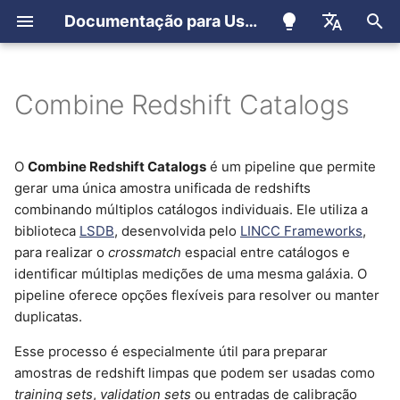
Documentação para Usuários
I
Português
n
English
Combine Redshift Catalogs
Registro de Usuários
LIneA Science Platform
Cluster Apollo
Como utilizar
i
Español
c
Registro para membros do
IDAC-BR Science Platform
Container (Apptainer)
O
Combine Redshift Catalogs
é um pipeline que permite
LSST
gerar uma única amostra unificada de redshifts
i
JupyterHub
EUPS
combinando múltiplos catálogos individuais. Ele utiliza a
a
biblioteca
LSDB
, desenvolvida pelo
LINCC Frameworks
,
para realizar o
crossmatch
espacial entre catálogos e
Ondemand
Conda
l
identificar múltiplas medições de uma mesma galáxia. O
i
pipeline oferece opções flexíveis para resolver ou manter
User Query
Jupyterlab (Ondemand)
duplicatas.
z
TAP Service
Ondemand
a
Esse processo é especialmente útil para preparar
amostras de redshift limpas que podem ser usadas como
n
Sky Viewer
Slurm
training sets
,
validation sets
ou entradas de calibração