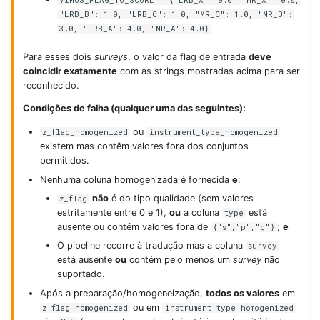
VIMOS_FLAG_TO_SCORE = {"LRB_X": 0.0, "MR_X": 0.0,
"LRB_B": 1.0, "LRB_C": 1.0, "MR_C": 1.0, "MR_B":
3.0, "LRB_A": 4.0, "MR_A": 4.0}
Para esses dois
surveys
, o valor da flag de entrada
deve
coincidir exatamente
com as strings mostradas acima para ser
reconhecido.
Condições de falha (qualquer uma das seguintes):
ou
z_flag_homogenized
instrument_type_homogenized
existem mas contêm valores fora dos conjuntos
permitidos.
Nenhuma coluna homogenizada é fornecida
e
:
não
é do tipo qualidade (sem valores
z_flag
estritamente entre 0 e 1),
ou
a coluna
está
type
ausente ou contém valores fora de
;
e
{"s","p","g"}
O pipeline recorre à tradução mas a coluna
survey
está ausente
ou
contém pelo menos um
survey
não
suportado.
Após a preparação/homogeneização,
todos os valores
em
ou em
z_flag_homogenized
instrument_type_homogenized