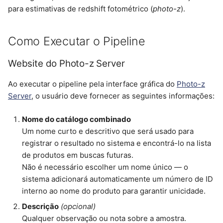
d
para estimativas de redshift fotométrico (
photo-z
).
Target Viewer
Job Script (exemplos)
o
Como Executar o Pipeline
DES Science Server
a
p
Website do Photo-z Server
Occultation Predictions
Database
e
Ao executar o pipeline pela interface gráfica do
Photo-z
Server
, o usuário deve fornecer as seguintes informações:
s
SDSS Sky Sever
q
Nome do catálogo combinado
LSST Photo-z Server
Um nome curto e descritivo que será usado para
u
registrar o resultado no sistema e encontrá-lo na lista
DES Science Portal
i
de produtos em buscas futuras.
Não é necessário escolher um nome único — o
s
Solar System Portal
sistema adicionará automaticamente um número de ID
a
interno ao nome do produto para garantir unicidade.
MaNGA Portal
Descrição
(opcional)
Qualquer observação ou nota sobre a amostra.